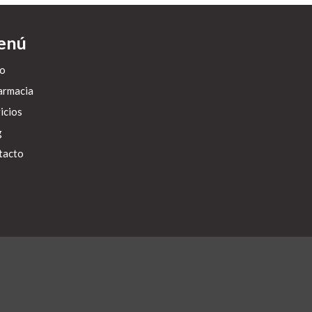
enú
io
armacia
icios
g
tacto