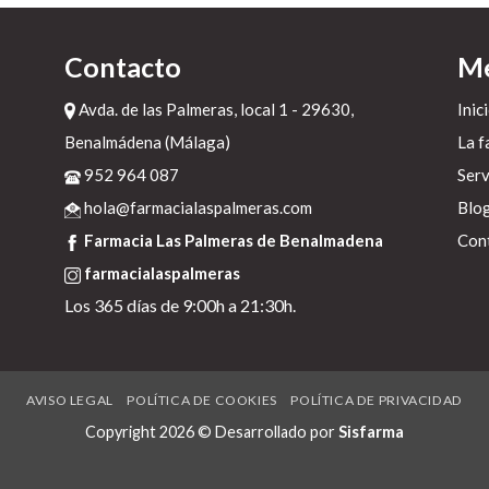
,
Contacto
M
Avda. de las Palmeras, local 1 - 29630,
Inic
o
Benalmádena (Málaga)
La f
e
952 964 087
Serv
s
hola@farmacialaspalmeras.com
Blo
Farmacia Las Palmeras de Benalmadena
Con
farmacialaspalmeras
,
el
Los 365 días de 9:00h a 21:30h.
AVISO LEGAL
POLÍTICA DE COOKIES
POLÍTICA DE PRIVACIDAD
Copyright 2026 © Desarrollado por
Sisfarma
e