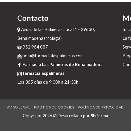
a
Contacto
M
Avda. de las Palmeras, local 1 - 29630,
Inic
Benalmádena (Málaga)
La f
952 964 087
Serv
hola@farmacialaspalmeras.com
Blo
a
Farmacia Las Palmeras de Benalmadena
Con
farmacialaspalmeras
Los 365 días de 9:00h a 21:30h.
a
n
AVISO LEGAL
POLÍTICA DE COOKIES
POLÍTICA DE PRIVACIDAD
Copyright 2026 © Desarrollado por
Sisfarma