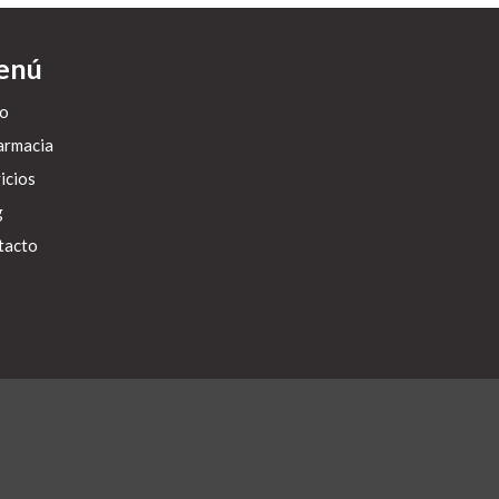
enú
io
armacia
icios
g
tacto