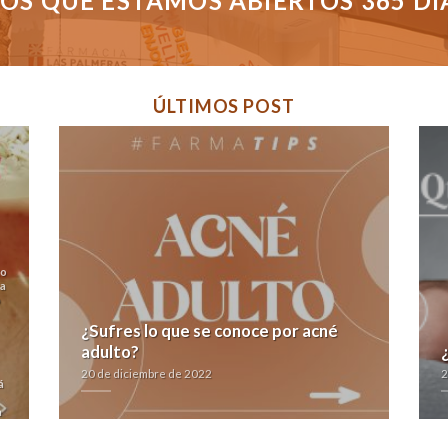
S QUE ESTAMOS ABIERTOS 365 DÍAS
ÚLTIMOS POST
to
oa
o
¿Sufres lo que se conoce por acné
adulto?
20 de diciembre de 2022
2
á
a