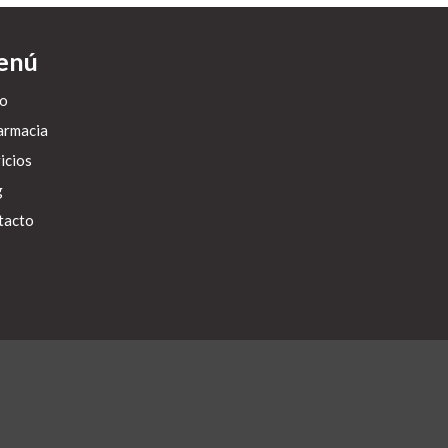
enú
io
armacia
icios
g
tacto