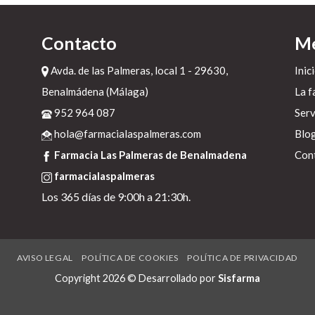
Contacto
M
s
Avda. de las Palmeras, local 1 - 29630,
Inic
Benalmádena (Málaga)
La f
952 964 087
Serv
l
hola@farmacialaspalmeras.com
Blo
x
Farmacia Las Palmeras de Benalmadena
Con
ò
farmacialaspalmeras
Los 365 días de 9:00h a 21:30h.
a
-
AVISO LEGAL
POLÍTICA DE COOKIES
POLÍTICA DE PRIVACIDAD
Copyright 2026 © Desarrollado por
Sisfarma
-