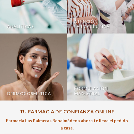
ATENCIÓN
ANALÍTICAS
FARMACÉUTICA
FORMULACIÓN
DERMOCOSMÉTICA
MAGISTRAL
TU FARMACIA DE CONFIANZA ONLINE
Farmacia Las Palmeras Benalmádena ahora te lleva el pedido
a casa.