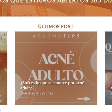
S QUE ESTAMOS ABIERTOS 365 DÍAS
ÚLTIMOS POST
e
r
¿Sufres lo que se conoce por acné
adulto?
20 de diciembre de 2022
2
a
in
s