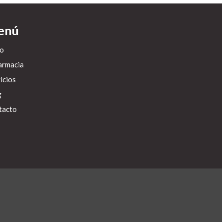
enú
io
armacia
icios
g
tacto