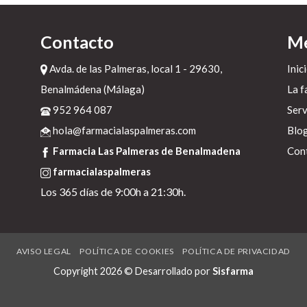
Contacto
M
Avda. de las Palmeras, local 1 - 29630,
Inic
Benalmádena (Málaga)
La f
s
952 964 087
Serv
hola@farmacialaspalmeras.com
Blo
Farmacia Las Palmeras de Benalmadena
Con
s
farmacialaspalmeras
Los 365 días de 9:00h a 21:30h.
r
AVISO LEGAL
POLÍTICA DE COOKIES
POLÍTICA DE PRIVACIDAD
Copyright 2026 © Desarrollado por
Sisfarma