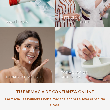
ATENCIÓN
ANALÍTICAS
FARMACÉUTICA
FORMULACIÓN
DERMOCOSMÉTICA
MAGISTRAL
TU FARMACIA DE CONFIANZA ONLINE
Farmacia Las Palmeras Benalmádena ahora te lleva el pedido
a casa.