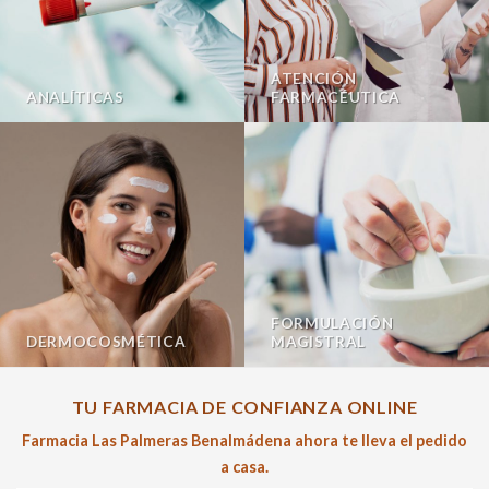
ATENCIÓN
ANALÍTICAS
FARMACÉUTICA
FORMULACIÓN
DERMOCOSMÉTICA
MAGISTRAL
TU FARMACIA DE CONFIANZA ONLINE
Farmacia Las Palmeras Benalmádena ahora te lleva el pedido
a casa.