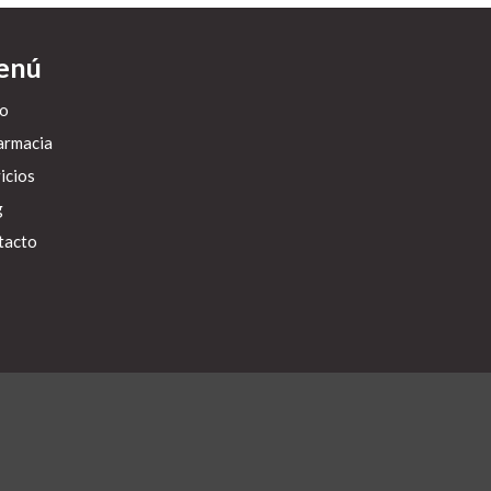
enú
io
armacia
icios
g
tacto