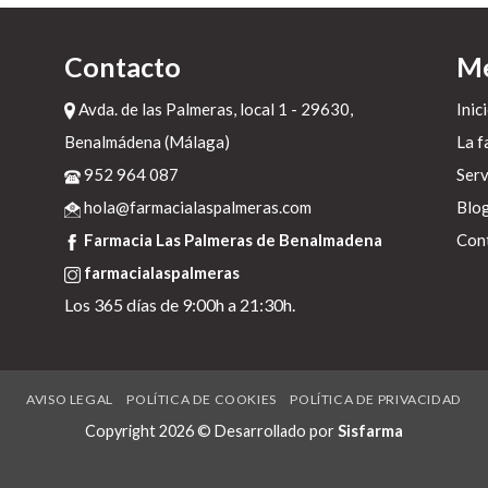
o
-
Contacto
M
Avda. de las Palmeras, local 1 - 29630,
Inic
r
Benalmádena (Málaga)
La f
952 964 087
Serv
hola@farmacialaspalmeras.com
Blo
Farmacia Las Palmeras de Benalmadena
Con
farmacialaspalmeras
Los 365 días de 9:00h a 21:30h.
-
AVISO LEGAL
POLÍTICA DE COOKIES
POLÍTICA DE PRIVACIDAD
Copyright 2026 © Desarrollado por
Sisfarma