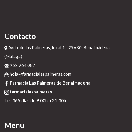
kamagra oral jelly en farmacias similares
>
altace acovil online
>
compra generico avanafil
>
ver todo el contenido
>
farmacialaspalmeras.com
>
visitar enlace aquí
>
lioresal baclofeno espana
>
Comprar cytotec online ssl
20 de diciembre de 2022
Contacto
Avda. de las Palmeras, local 1 - 29630, Benalmádena
(Málaga)
952 964 087
hola@farmacialaspalmeras.com
Farmacia Las Palmeras de Benalmadena
farmacialaspalmeras
Los 365 días de 9:00h a 21:30h.
Menú