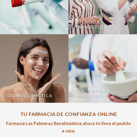
ATENCIÓN
ANALÍTICAS
FARMACÉUTICA
FORMULACIÓN
DERMOCOSMÉTICA
MAGISTRAL
TU FARMACIA DE CONFIANZA ONLINE
Farmacia Las Palmeras Benalmádena ahora te lleva el pedido
a casa.