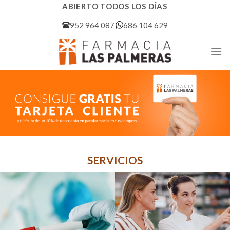
Skip
ABIERTO TODOS LOS DÍAS
to
952 964 087
686 104 629
content
SERVICIOS