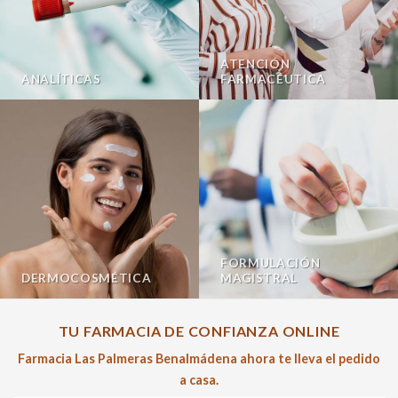
ATENCIÓN
ANALÍTICAS
FARMACÉUTICA
FORMULACIÓN
DERMOCOSMÉTICA
MAGISTRAL
TU FARMACIA DE CONFIANZA ONLINE
Farmacia Las Palmeras Benalmádena ahora te lleva el pedido
a casa.