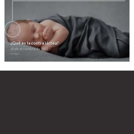
augmentine generic
>
Comprar clomid omifin seguro por internet
20 de
diciembre de 2022
¿Qué es la costra láctea?
20 de diciembre de 2022