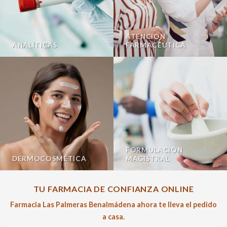
ATENCIÓN
ANALÍTICAS
FARMACÉUTICA
FORMULACIÓN
DERMOCOSMÉTICA
MAGISTRAL
TU FARMACIA DE CONFIANZA ONLINE
Farmacia Las Palmeras Benalmádena ahora te lleva el pedido
a casa.