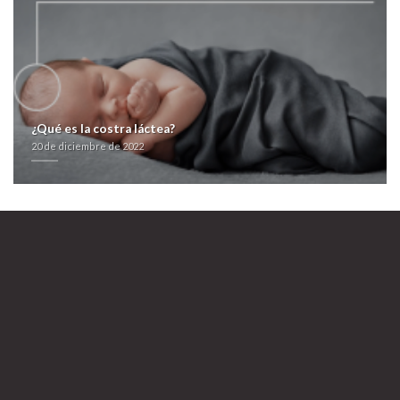
logopeda-szczecin.com
guía
20 de diciembre de 2022
¿Qué es la costra láctea?
20 de diciembre de 2022