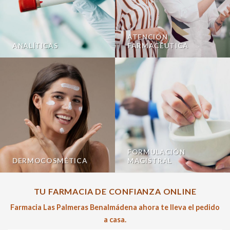
ATENCIÓN
ANALÍTICAS
FARMACÉUTICA
FORMULACIÓN
DERMOCOSMÉTICA
MAGISTRAL
TU FARMACIA DE CONFIANZA ONLINE
Farmacia Las Palmeras Benalmádena ahora te lleva el pedido
a casa.