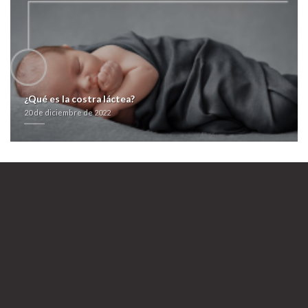
Enlace Web
https://farmacialaspalmeras.com/laspalmerasmed-comprar-antabus-
generico-en-barcelona/
Entrar al sitio
Leer El Artículo
Comprar avodart avidart urocont duagen 24
horas
20 de diciembre de 2022
¿Qué es la costra láctea?
20 de diciembre de 2022