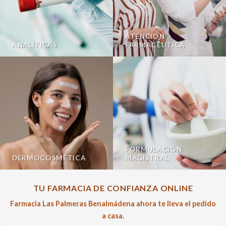
ATENCIÓN
ANALÍTICAS
FARMACÉUTICA
FORMULACIÓN
DERMOCOSMÉTICA
MAGISTRAL
TU FARMACIA DE CONFIANZA ONLINE
Farmacia Las Palmeras Benalmádena ahora te lleva el pedido
a casa.