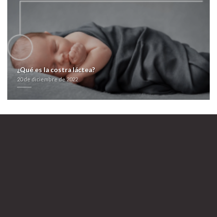
farmacialaspalmeras.com
Recursos Adicionales
farmacialaspalmeras.com
Comprar avana madrid
20 de diciembre de 2022
¿Qué es la costra láctea?
20 de diciembre de 2022