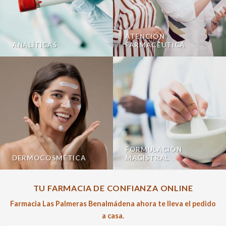
ATENCIÓN
ANALÍTICAS
FARMACÉUTICA
FORMULACIÓN
DERMOCOSMÉTICA
MAGISTRAL
TU FARMACIA DE CONFIANZA ONLINE
Farmacia Las Palmeras Benalmádena ahora te lleva el pedido
a casa.