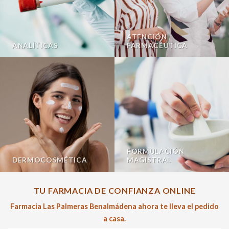
ATENCIÓN
ANALÍTICAS
FARMACÉUTICA
FORMULACIÓN
DERMOCOSMÉTICA
MAGISTRAL
TU FARMACIA DE CONFIANZA ONLINE
Farmacia Las Palmeras Benalmádena ahora te lleva el pedido
a casa.