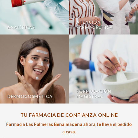
ATENCIÓN
ANALÍTICAS
FARMACÉUTICA
FORMULACIÓN
DERMOCOSMÉTICA
MAGISTRAL
TU FARMACIA DE CONFIANZA ONLINE
Farmacia Las Palmeras Benalmádena ahora te lleva el pedido
a casa.