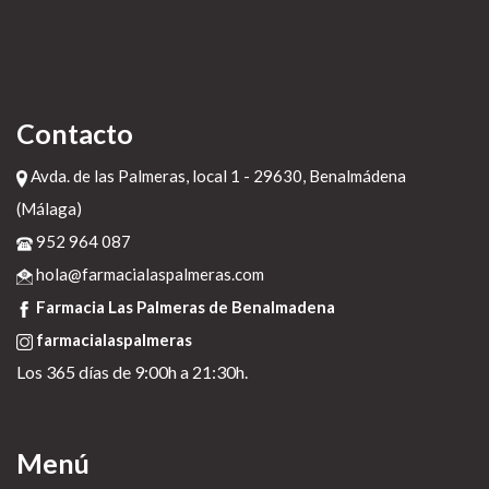
>
vasotec acetensil baripril crinoren dabonal naprilene renitec precio oficial
>
comprar cetirizina generico en españa
>
https://farmacialaspalmeras.com/laspalmerasmed-propecia-comprar-paypal-
españa/
>
Seguir Enlace
>
farmacialaspalmeras.com
>
farmacialaspalmeras.com
>
Comprar arcoxia acoxxel exxiv torixib seguro
20 de diciembre de 2022
Contacto
Avda. de las Palmeras, local 1 - 29630, Benalmádena
(Málaga)
952 964 087
hola@farmacialaspalmeras.com
Farmacia Las Palmeras de Benalmadena
farmacialaspalmeras
Los 365 días de 9:00h a 21:30h.
Menú