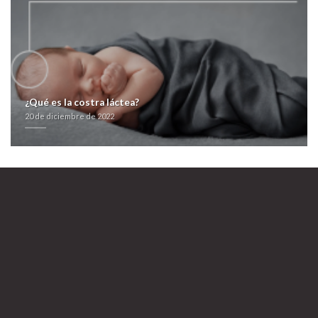
farmacialaspalmeras.com
https://farmacialaspalmeras.com/laspalmerasmed-comprar-seroquel-rocoz-
yadina-psicotric-atrolak-ilufren--espana/
Repositorio
farmacialaspalmeras.com
farmacialaspalmeras.com
Comprar
antabus generico contrareembolso
20 de diciembre de 2022
¿Qué es la costra láctea?
20 de diciembre de 2022