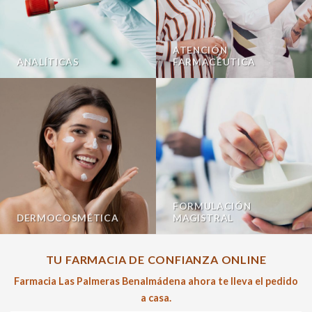
ATENCIÓN
ANALÍTICAS
FARMACÉUTICA
FORMULACIÓN
DERMOCOSMÉTICA
MAGISTRAL
TU FARMACIA DE CONFIANZA ONLINE
Farmacia Las Palmeras Benalmádena ahora te lleva el pedido
a casa.