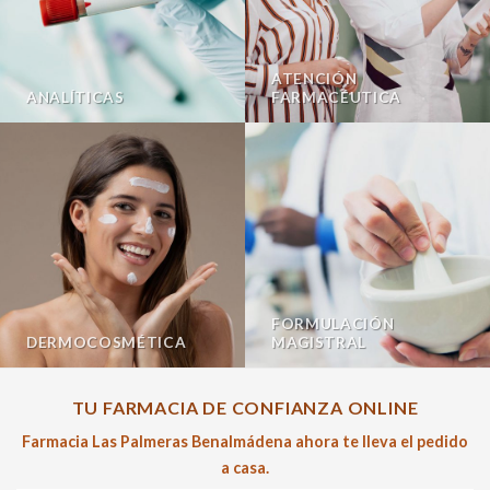
ATENCIÓN
ANALÍTICAS
FARMACÉUTICA
FORMULACIÓN
DERMOCOSMÉTICA
MAGISTRAL
TU FARMACIA DE CONFIANZA ONLINE
Farmacia Las Palmeras Benalmádena ahora te lleva el pedido
a casa.