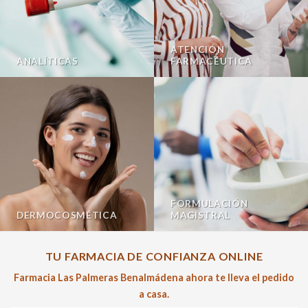
ATENCIÓN
ANALÍTICAS
FARMACÉUTICA
FORMULACIÓN
DERMOCOSMÉTICA
MAGISTRAL
TU FARMACIA DE CONFIANZA ONLINE
Farmacia Las Palmeras Benalmádena ahora te lleva el pedido
a casa.