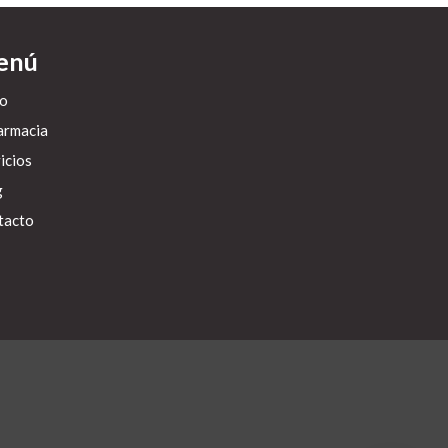
enú
io
armacia
icios
g
tacto