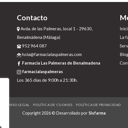
Contacto
M
Avda. de las Palmeras, local 1 - 29630,
Inic
Benalmádena (Málaga)
La f
952 964 087
Serv
hola@farmacialaspalmeras.com
Blo
Farmacia Las Palmeras de Benalmadena
Con
farmacialaspalmeras
Los 365 días de 9:00h a 21:30h.
AVISO LEGAL
POLÍTICA DE COOKIES
POLÍTICA DE PRIVACIDAD
Copyright 2026 © Desarrollado por
Sisfarma