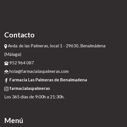
axiago emanera nexium zolrida super barata
>
consultar aquí
>
Fuente
>
Compra quetiapina medicamentos online
20 de diciembre de 2022
Contacto
Avda. de las Palmeras, local 1 - 29630, Benalmádena
(Málaga)
952 964 087
hola@farmacialaspalmeras.com
Farmacia Las Palmeras de Benalmadena
farmacialaspalmeras
Los 365 días de 9:00h a 21:30h.
Menú