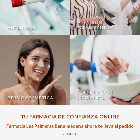
ATENCIÓN
ANALÍTICAS
FARMACÉUTICA
FORMULACIÓN
DERMOCOSMÉTICA
MAGISTRAL
TU FARMACIA DE CONFIANZA ONLINE
Farmacia Las Palmeras Benalmádena ahora te lleva el pedido
a casa.