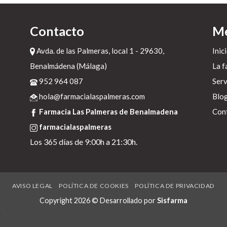
el
Contacto
M
Avda. de las Palmeras, local 1 - 29630,
Inic
Benalmádena (Málaga)
La f
952 964 087
Serv
hola@farmacialaspalmeras.com
Blo
Farmacia Las Palmeras de Benalmadena
Con
farmacialaspalmeras
e
an
Los 365 días de 9:00h a 21:30h.
h
AVISO LEGAL
POLÍTICA DE COOKIES
POLÍTICA DE PRIVACIDAD
Copyright 2026 © Desarrollado por
Sisfarma