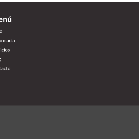
enú
io
armacia
icios
g
tacto