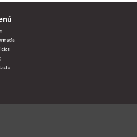
enú
io
armacia
icios
g
tacto