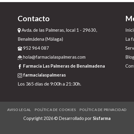
Contacto
M
c
Avda. de las Palmeras, local 1 - 29630,
Inic
Benalmádena (Málaga)
La f
952 964 087
Serv
hola@farmacialaspalmeras.com
Blo
Farmacia Las Palmeras de Benalmadena
Con
as
farmacialaspalmeras
Los 365 días de 9:00h a 21:30h.
AVISO LEGAL
POLÍTICA DE COOKIES
POLÍTICA DE PRIVACIDAD
Copyright 2026 © Desarrollado por
Sisfarma