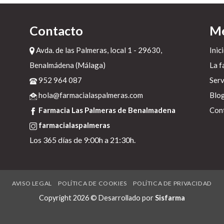
Contacto
M
Avda. de las Palmeras, local 1 - 29630,
Inic
Benalmádena (Málaga)
La f
l
952 964 087
Serv
n
hola@farmacialaspalmeras.com
Blo
Farmacia Las Palmeras de Benalmadena
Con
a
farmacialaspalmeras
Los 365 días de 9:00h a 21:30h.
ó
e
os
AVISO LEGAL
POLÍTICA DE COOKIES
POLÍTICA DE PRIVACIDAD
Copyright 2026 © Desarrollado por
Sisfarma