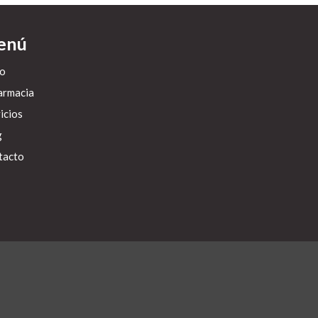
enú
io
armacia
icios
g
tacto