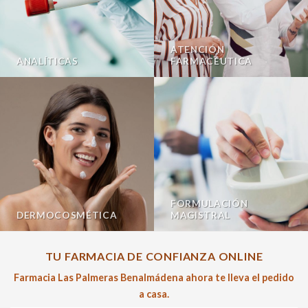
ATENCIÓN
ANALÍTICAS
FARMACÉUTICA
FORMULACIÓN
DERMOCOSMÉTICA
MAGISTRAL
TU FARMACIA DE CONFIANZA ONLINE
Farmacia Las Palmeras Benalmádena ahora te lleva el pedido
a casa.