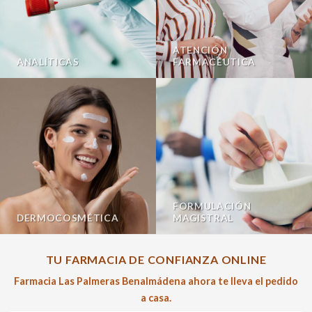
ATENCIÓN
ANALÍTICAS
FARMACÉUTICA
FORMULACIÓN
DERMOCOSMÉTICA
MAGISTRAL
TU FARMACIA DE CONFIANZA ONLINE
Farmacia Las Palmeras Benalmádena ahora te lleva el pedido
a casa.