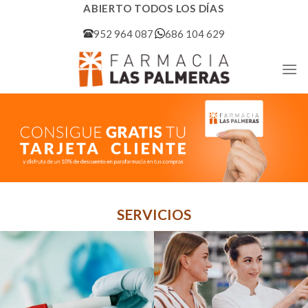
Skip
ABIERTO TODOS LOS DÍAS
to
952 964 087
686 104 629
content
SERVICIOS