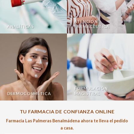
ATENCIÓN
ANALÍTICAS
FARMACÉUTICA
FORMULACIÓN
DERMOCOSMÉTICA
MAGISTRAL
TU FARMACIA DE CONFIANZA ONLINE
Farmacia Las Palmeras Benalmádena ahora te lleva el pedido
a casa.