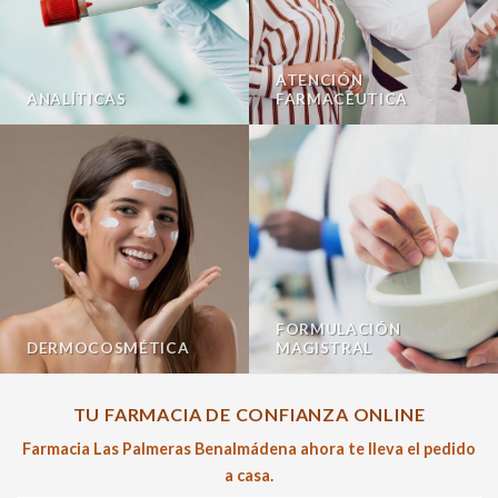
ATENCIÓN
ANALÍTICAS
FARMACÉUTICA
FORMULACIÓN
DERMOCOSMÉTICA
MAGISTRAL
TU FARMACIA DE CONFIANZA ONLINE
Farmacia Las Palmeras Benalmádena ahora te lleva el pedido
a casa.