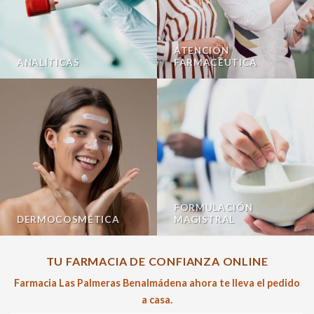
ATENCIÓN
ANALÍTICAS
FARMACÉUTICA
FORMULACIÓN
DERMOCOSMÉTICA
MAGISTRAL
TU FARMACIA DE CONFIANZA ONLINE
Farmacia Las Palmeras Benalmádena ahora te lleva el pedido
a casa.