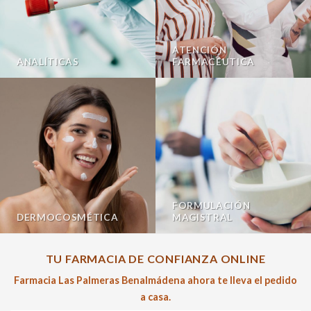
ATENCIÓN
ANALÍTICAS
FARMACÉUTICA
FORMULACIÓN
DERMOCOSMÉTICA
MAGISTRAL
TU FARMACIA DE CONFIANZA ONLINE
Farmacia Las Palmeras Benalmádena ahora te lleva el pedido
a casa.