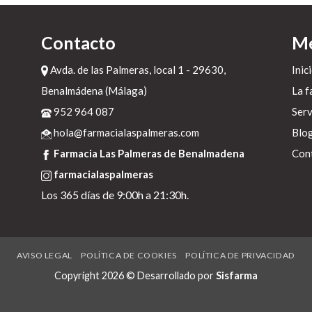
da
or
Contacto
M
Avda. de las Palmeras, local 1 - 29630,
Inic
o
Benalmádena (Málaga)
La f
a
a
952 964 087
Serv
la
hola@farmacialaspalmeras.com
Blo
Farmacia Las Palmeras de Benalmadena
Con
farmacialaspalmeras
Los 365 días de 9:00h a 21:30h.
AVISO LEGAL
POLÍTICA DE COOKIES
POLÍTICA DE PRIVACIDAD
Copyright 2026 © Desarrollado por
Sisfarma