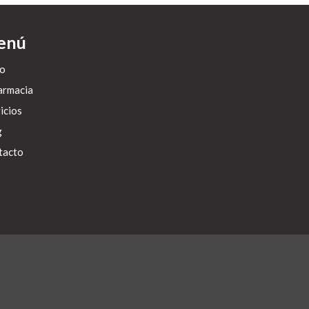
enú
io
armacia
icios
g
tacto