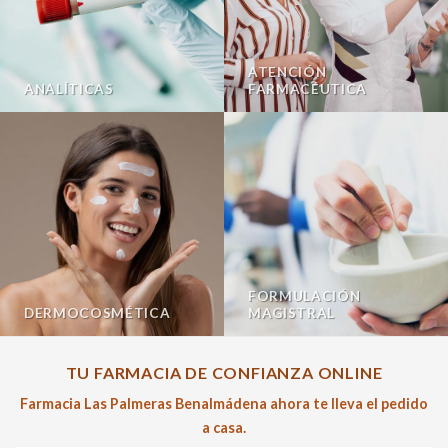
ATENCIÓN
ANALÍTICAS
FARMACÉUTICA
FORMULACIÓN
DERMOCOSMÉTICA
MAGISTRAL
TU FARMACIA DE CONFIANZA ONLINE
Farmacia Las Palmeras Benalmádena ahora te lleva el pedido
a casa.