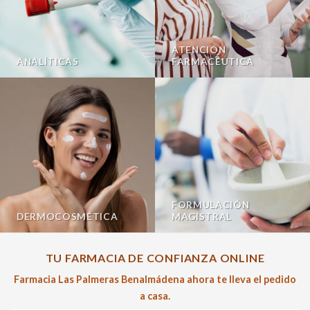
ATENCIÓN
ANALÍTICAS
FARMACÉUTICA
FORMULACIÓN
DERMOCOSMÉTICA
MAGISTRAL
TU FARMACIA DE CONFIANZA ONLINE
Farmacia Las Palmeras Benalmádena ahora te lleva el pedido
a casa.