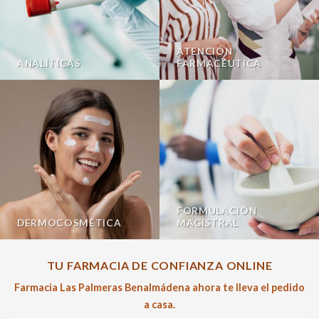
ATENCIÓN
ANALÍTICAS
FARMACÉUTICA
FORMULACIÓN
DERMOCOSMÉTICA
MAGISTRAL
TU FARMACIA DE CONFIANZA ONLINE
Farmacia Las Palmeras Benalmádena ahora te lleva el pedido
a casa.