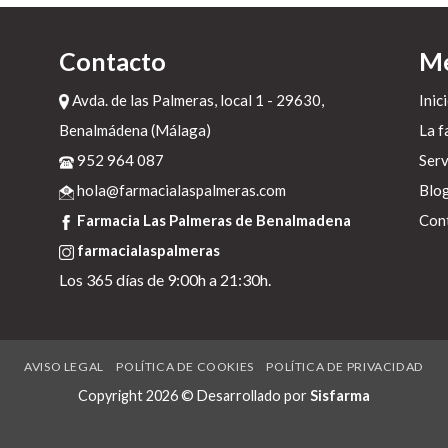
.
Contacto
M
ma
Avda. de las Palmeras, local 1 - 29630,
Inic
Benalmádena (Málaga)
La f
952 964 087
Serv
hola@farmacialaspalmeras.com
Blo
n
Farmacia Las Palmeras de Benalmadena
Con
farmacialaspalmeras
yt
Los 365 días de 9:00h a 21:30h.
'
es
AVISO LEGAL
POLÍTICA DE COOKIES
POLÍTICA DE PRIVACIDAD
Copyright 2026 © Desarrollado por
Sisfarma
s