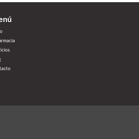
enú
io
armacia
icios
g
tacto