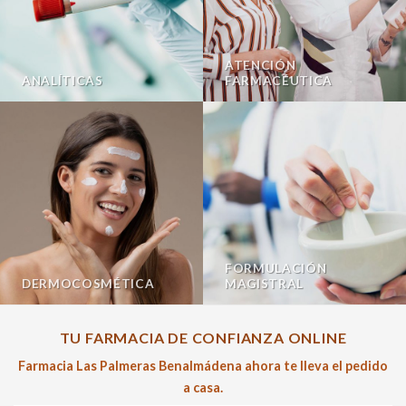
ATENCIÓN
ANALÍTICAS
FARMACÉUTICA
FORMULACIÓN
DERMOCOSMÉTICA
MAGISTRAL
TU FARMACIA DE CONFIANZA ONLINE
Farmacia Las Palmeras Benalmádena ahora te lleva el pedido
a casa.