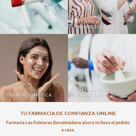
ATENCIÓN
ANALÍTICAS
FARMACÉUTICA
FORMULACIÓN
DERMOCOSMÉTICA
MAGISTRAL
TU FARMACIA DE CONFIANZA ONLINE
Farmacia Las Palmeras Benalmádena ahora te lleva el pedido
a casa.