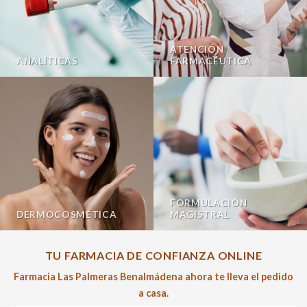
ATENCIÓN
ANALÍTICAS
FARMACÉUTICA
FORMULACIÓN
DERMOCOSMÉTICA
MAGISTRAL
TU FARMACIA DE CONFIANZA ONLINE
Farmacia Las Palmeras Benalmádena ahora te lleva el pedido
a casa.