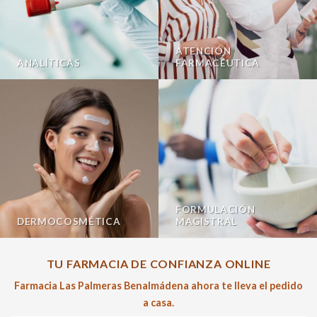
ATENCIÓN
ANALÍTICAS
FARMACÉUTICA
FORMULACIÓN
DERMOCOSMÉTICA
MAGISTRAL
TU FARMACIA DE CONFIANZA ONLINE
Farmacia Las Palmeras Benalmádena ahora te lleva el pedido
a casa.