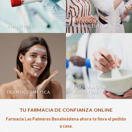
ATENCIÓN
ANALÍTICAS
FARMACÉUTICA
FORMULACIÓN
DERMOCOSMÉTICA
MAGISTRAL
TU FARMACIA DE CONFIANZA ONLINE
Farmacia Las Palmeras Benalmádena ahora te lleva el pedido
a casa.