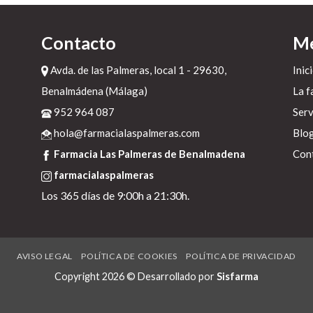
Contacto
M
Avda. de las Palmeras, local 1 - 29630,
Inic
Benalmádena (Málaga)
La f
al
t
952 964 087
Serv
hola@farmacialaspalmeras.com
Blo
ón
Farmacia Las Palmeras de Benalmadena
Con
farmacialaspalmeras
Los 365 días de 9:00h a 21:30h.
o-
AVISO LEGAL
POLÍTICA DE COOKIES
POLÍTICA DE PRIVACIDAD
Copyright 2026 © Desarrollado por
Sisfarma