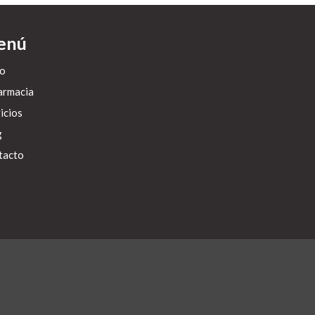
enú
io
armacia
icios
g
tacto