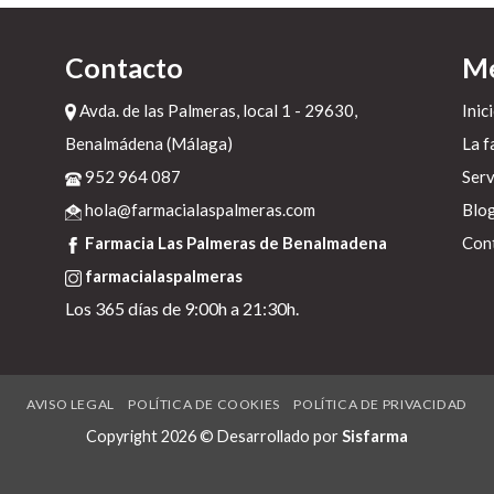
Contacto
M
Avda. de las Palmeras, local 1 - 29630,
Inic
Benalmádena (Málaga)
La f
se
952 964 087
Serv
hola@farmacialaspalmeras.com
Blo
Farmacia Las Palmeras de Benalmadena
Con
farmacialaspalmeras
vn
Los 365 días de 9:00h a 21:30h.
e
AVISO LEGAL
POLÍTICA DE COOKIES
POLÍTICA DE PRIVACIDAD
Copyright 2026 © Desarrollado por
Sisfarma