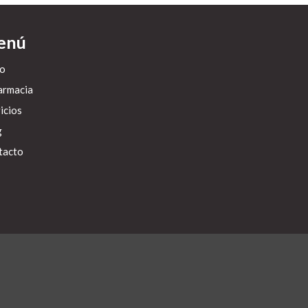
enú
io
armacia
icios
g
tacto