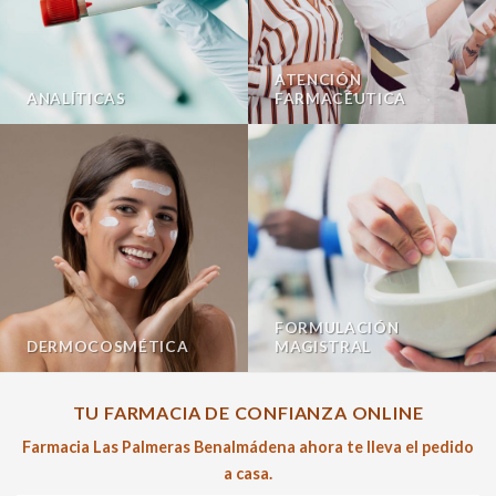
ATENCIÓN
ANALÍTICAS
FARMACÉUTICA
FORMULACIÓN
DERMOCOSMÉTICA
MAGISTRAL
TU FARMACIA DE CONFIANZA ONLINE
Farmacia Las Palmeras Benalmádena ahora te lleva el pedido
a casa.