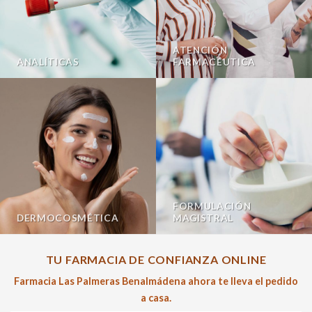
ATENCIÓN
ANALÍTICAS
FARMACÉUTICA
FORMULACIÓN
DERMOCOSMÉTICA
MAGISTRAL
TU FARMACIA DE CONFIANZA ONLINE
Farmacia Las Palmeras Benalmádena ahora te lleva el pedido
a casa.