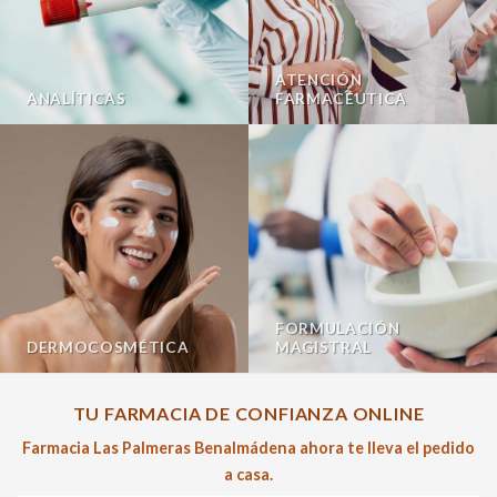
ATENCIÓN
ANALÍTICAS
FARMACÉUTICA
FORMULACIÓN
DERMOCOSMÉTICA
MAGISTRAL
TU FARMACIA DE CONFIANZA ONLINE
Farmacia Las Palmeras Benalmádena ahora te lleva el pedido
a casa.